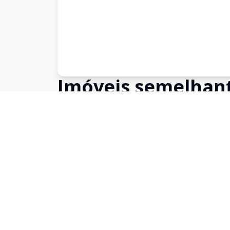
Imóveis semelhan
Confira imóveis semelhantes
Cód:
TE0028
Comparar