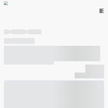
----
----- -----
----- -----
----
-----
---- ------
----- ----- -- ------ ---- ---- -- ----- ----- -----
--- ------
----- ----- -- ------ ----- ----- -- ------
-------------
Compartilhar
Favorito