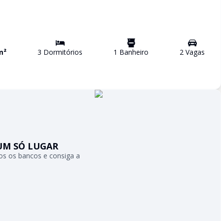
m²
3
Dormitório
s
1
Banheiro
2
Vaga
s
UM SÓ LUGAR
s os bancos e consiga a